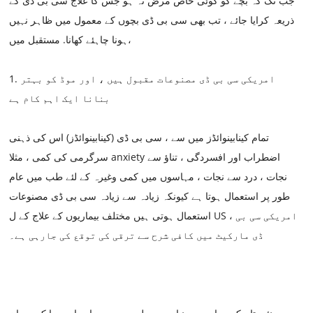
جب تک کہ بچے کو کوئی خاص مرض نہ ہو جس کا علاج سی بی ڈی کے
ذریعہ کرایا جائے ، تب بھی سی بی ڈی بچوں کے معمول میں ظاہر نہیں
ہونا چاہئے کھانا. مستقبل میں،
1. امریکی سی بی ڈی مصنوعات مقبول ہیں ، اور موڈ کو بہتر
بنانا ایک اہم کام ہے
تمام کینابینوائڈز میں سے ، سی بی ڈی (کینابینوائڈز) اس کی ذہنی
سرگرمی کی کمی ، مثلا anxiety اضطراب اور افسردگی ، تناؤ سے
نجات ، درد سے نجات ، مہاسوں میں کمی وغیرہ کے لئے طب میں عام
طور پر استعمال ہوتا ہے کیونکہ زیادہ سے زیادہ سی بی ڈی مصنوعات
استعمال ہوتی ہیں مختلف بیماریوں کے علاج کے ل US ، امریکی سی بی
ڈی مارکیٹ میں کافی شرح سے ترقی کی توقع کی جارہی ہے۔