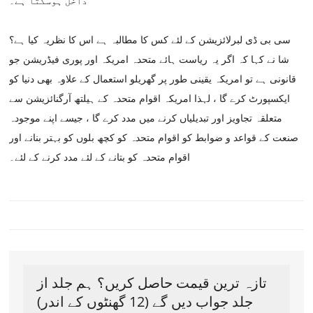
داخل ہوسکتا ہے۔
سی بی ڈی لبرلائزیشن کے لئے کس کا مطالبہ ہے اس کا نظریہ کیا ہے؟
شا نے کہا کہ اگر یہ ریاست ہائے متحدہ امریکہ اور پوری فیڈریشن جو
قانونی ہے تو امریکہ یقینی طور پر گھریلو استعمال کے علاوہ بھی دنیا کو
ایکسپورٹ کرے گا ، لہذا امریکہ اقوام متحدہ کے ہیلتھ آرگنائزیشن سے
متعلقہ تجاویز اور تبدیلیاں کرنے میں مدد کرے گا ، جیسے اپنے موجودہ
صنعت کے قواعد و ضوابط کو اقوام متحدہ کو کچھ بلوں کو بہتر بنانے اور
اقوام متحدہ کو بتانے کے لئے مدد کرنے کے لئے۔
تازہ ترین قیمت حاصل کریں؟ ہم جلد از
جلد جواب دیں گے (12 گھنٹوں کے اندر)