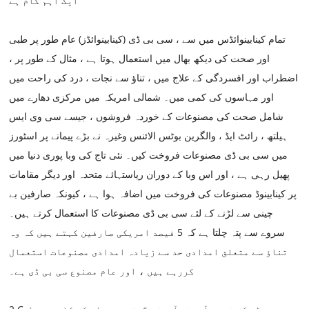
ایک اہم کام ہے
تمام کینابینوائڈس میں سے ، سی بی ڈی (کینابینوائڈز) عام طور پر طبی
اور صحت کی دیکھ بھال میں استعمال ہوتا ہے ، مثال کے طور پر ،
اضطراب اور افسردگی کے علاج میں ، تناؤ سے نجات ، درد کی راحت میں
اور مہاسوں کی کمی میں۔ شمالی امریکہ میں مرکزی دھارے میں
شامل صحت کی مصنوعات کے خوردہ فروشوں ، جیسے سی وی ایس
ہیلتھ ، رائٹ ایڈ ، والگرین بوٹس الائنس وغیرہ نے بڑے پیمانے پر اسٹورز
میں سی بی ڈی مصنوعات فروخت کیں۔ نئی تاج کی وبا پوری دنیا میں
پھیل رہی ہے ، اور اس وبا کے دوران ریاستہائے متحدہ اور دیگر مقامات
پر کینابینوڈ مصنوعات کی فروخت میں اضافہ ہوا ہے ، کیونکہ صارفین بے
چینی سے لڑنے کے لئے سی بی ڈی مصنوعات کا استعمال کرتے ہیں۔
سروے سے پتہ چلتا ہے کہ 5 فیصد امریکی صارفین کہتے ہیں کہ وہ
تناؤ سے متعلق امدادی حد سے زیادہ امدادی مصنوعات استعمال
کررہے ہیں ، اور عام مصنوع سی بی ڈی ہے۔