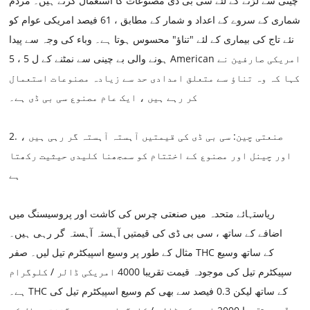
چینی سے لڑنے کے لئے سی بی ڈی مصنوعات کا استعمال کرتے ہیں۔ مردم
شماری کے سروے کے اعداد و شمار کے مطابق ، 61 فیصد امریکی عوام کو
نئے تاج کی بیماری کے لئے "تناؤ" محسوس ہوتا ہے۔ وباء کی وجہ سے پیدا
ہونے والی بے چینی سے نمٹنے کے ل 5 ، 5 American امریکی صارفین نے
کہا کہ وہ تناؤ سے متعلق امدادی حد سے زیادہ مصنوعات استعمال
کر رہے ہیں ، ایک عام مصنوع سی بی ڈی ہے۔
2. صنعتی چین: سی بی ڈی کی قیمتیں آہستہ آہستہ گر رہی ہیں ،
اور چینل اور مصنوع کے اختتام کو سمجھنا کلیدی حیثیت رکھتا
ہے
ریاستہائے متحدہ میں صنعتی چرس کی کاشت اور پروسیسنگ میں
اضافے کے ساتھ ، سی بی ڈی کی قیمتیں آہستہ آہستہ گر رہی ہیں۔
مثال کے طور پر وسیع اسپیکٹرم تیل لیں۔ صفر THC کے ساتھ وسیع
سپیکٹرم تیل کی موجودہ قیمت تقریبا 4000 امریکی ڈالر / کلوگرام
ہے۔ THC کے ساتھ لیکن 0.3 فیصد سے بھی کم وسیع اسپیکٹرم تیل کی