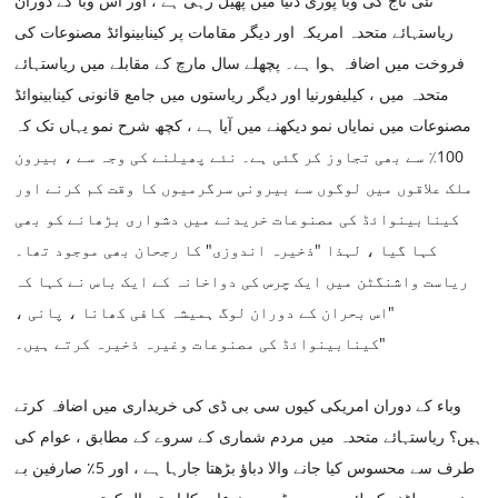
نئی تاج کی وبا پوری دنیا میں پھیل رہی ہے ، اور اس وبا کے دوران
ریاستہائے متحدہ امریکہ اور دیگر مقامات پر کینابینوائڈ مصنوعات کی
فروخت میں اضافہ ہوا ہے۔ پچھلے سال مارچ کے مقابلے میں ریاستہائے
متحدہ میں ، کیلیفورنیا اور دیگر ریاستوں میں جامع قانونی کینابینوائڈ
مصنوعات میں نمایاں نمو دیکھنے میں آیا ہے ، کچھ شرح نمو یہاں تک کہ
100٪ سے بھی تجاوز کر گئی ہے۔ نئے پھیلنے کی وجہ سے ، بیرون
ملک علاقوں میں لوگوں سے بیرونی سرگرمیوں کا وقت کم کرنے اور
کینابینوائڈ کی مصنوعات خریدنے میں دشواری بڑھانے کو بھی
کہا گیا ، لہذا "ذخیرہ اندوزی" کا رجحان بھی موجود تھا۔
ریاست واشنگٹن میں ایک چرس کی دواخانہ کے ایک باس نے کہا کہ
"اس بحران کے دوران لوگ ہمیشہ کافی کھانا ، پانی ،
کینابینوائڈ کی مصنوعات وغیرہ ذخیرہ کرتے ہیں۔"
وباء کے دوران امریکی کیوں سی بی ڈی کی خریداری میں اضافہ کرتے
ہیں؟ ریاستہائے متحدہ میں مردم شماری کے سروے کے مطابق ، عوام کی
طرف سے محسوس کیا جانے والا دباؤ بڑھتا جارہا ہے ، اور 5٪ صارفین بے