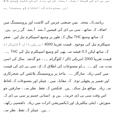
2 C سی بی ڈی کی قیمت آہستہ آہستہ گرتی ہے ، اس کی کلید چینل
اور مصنوعات کے اختتام کو سمجھنا ہے
ریاستہائے متحدہ میں صنعتی چرس کی کاشت اور پروسیسنگ میں
اضافے کے ساتھ ، سی بی ڈی کی قیمتیں آہستہ آہستہ گر رہی ہیں۔
مثال کے طور پر وسیع اسپیکٹرم تیل لیں۔ صفر THC کے ساتھ وسیع
سپیکٹرم تیل کی موجودہ قیمت تقریبا 4000 امریکی ڈالر / کلوگرام
ہے۔ THC کے ساتھ لیکن 0.3 فیصد سے بھی کم وسیع اسپیکٹرم تیل کی
قیمت تقریبا 2000 امریکی ڈالر / کلوگرام ہے ، جو گذشتہ سال کی اسی
مدت سے کم ہے۔ بہاو ​​مصنوعات کی اطلاق کے لئے سی بی ڈی کی قیمت
میں کمی زیادہ سازگار ہے۔ ماخذ پر پروسیسنگ پلانٹس کی شجرکاری
اور تعمیر پر پچھلی توجہ کے مقابلے میں ، چینلز اور مصنوعات کے لحاظ
سے زیادہ مواقع مل سکتے ہیں۔ فنکشن کے نقطہ نظر سے ، صارفین جو
اس وقت سی بی ڈی خریدتے ہیں وہ انسانی جسم پر سی بی ڈی کے
سوزش ، اینٹی بیکٹیریل اور ڈیکمپریشن اثرات میں زیادہ دلچسپی رکھتے
ہیں۔ چینلز کے نقطہ نظر سے ،