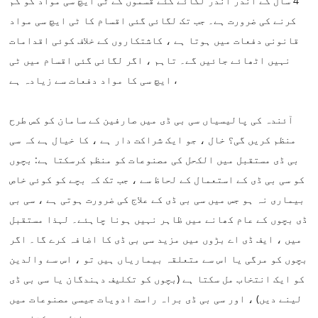
4 سال کے اندر اندر لگائے گئے قسموں کے ٹی ایچ سی مواد کو کم
کرنے کی ضرورت ہے۔ جب تک لگائی گئی اقسام کا ٹی ایچ سی مواد
قانونی دفعات میں ہوتا ہے ، کاشتکاروں کے خلاف کوئی اقدامات
نہیں اٹھائے جائیں گے۔ تاہم ، اگر لگائی گئی اقسام میں ٹی
ایچ سی کا مواد دفعات سے زیادہ ہے ،
آئندہ کی پالیسیاں سی بی ڈی میں صارفین کے سامان کو کس طرح
منظم کریں گی؟ خال ، جو ایک شراکت دار ہے ، کا خیال ہے کہ سی
بی ڈی مستقبل میں الکحل کی مصنوعات کو منظم کرسکتا ہے: بچوں
کو سی بی ڈی کے استعمال کے لحاظ سے ، جب تک کہ بچے کو کوئی خاص
بیماری نہ ہو جس میں سی بی ڈی کے علاج کی ضرورت ہوتی ہے ، سی بی
ڈی بچوں کے عام کھانے میں ظاہر نہیں ہونا چاہئے۔ لہذا مستقبل
میں ، ایف ڈی اے بڑوں میں مزید سی بی ڈی کا اضافہ کرے گا۔ اگر
بچوں کو مرگی یا اس سے متعلقہ بیماریاں ہیں تو ، اس سے والدین
کو ایک انتخاب مل سکتا ہے (بچوں کو تکلیف دہندگان یا سی بی ڈی
لینے دیں) ، اور سی بی ڈی براہ راست ادویات جیسی مصنوعات میں