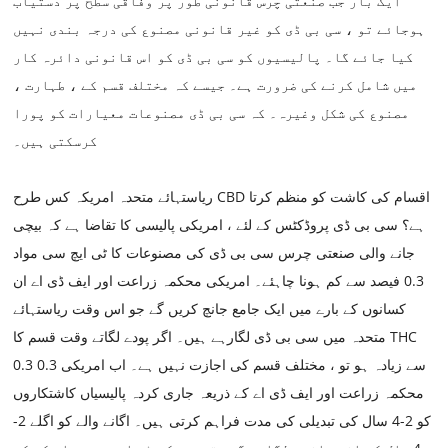
ایک بار جب صنعتی چرس قانونی طور پر وفاقی سطح پر دستیاب
ہوجائے تو ، سی بی ڈی کو غیر قانونی مصنوع کی درجہ بندی نہیں
کیا جائے گا۔ پالیسیوں کو سی بی ڈی کو اس قانونی دائرہ کار
میں شامل کرنے کی ضرورت ہے۔ جیسے کہ مختلف قسم کے ، طہارت ،
مصنوع کی شکل وغیرہ۔ کہ سی بی ڈی مصنوعات معیارات کو پورا
کرسکتی ہیں۔
ریاستہائے متحدہ امریکہ کس طرح CBD اقسام کی کاشت کو منظم کرتا
ہے؟ سی بی ڈی پروڈکٹس کے لئے ، امریکی پالیسی کا تقاضا ہے کہ بیچی
جانے والی صنعتی چرس سی بی ڈی کی مصنوعات کا ٹی ایچ سی مواد
0.3 فیصد سے کم ہونا چاہئے۔ امریکی محکمہ زراعت اور ایف ڈی اے ان
کسانوں کے بارے میں ایک جامع جانچ کریں گے جو اس وقت ریاستہائے
متحدہ میں سی بی ڈی لگارہے ہیں۔ اگر پودے لگاتے وقت قسم کا THC
0.3 0.3 سے زیادہ ہو تو ، مختلف قسم کی اجازت نہیں ہے۔ اب امریکی
محکمہ زراعت اور ایف ڈی اے کے ذریعہ جاری کردہ پالیسیاں کاشتکاروں
کو 2-4 سال کی تبدیلی کی مدت فراہم کرتی ہیں۔ اگانے والے کو اگلے 2-