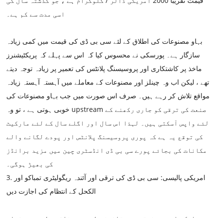
قیمت تقریبا 2000 امریکی ڈالر / کلوگرام ہے ، جو گذشتہ سال کی
اسی مدت سے کم ہے۔
بہاو ​​مصنوعات کی اطلاق کے لئے سی بی ڈی کی قیمت میں کمی زیادہ
سازگار ہے۔ پورسکی نے محسوس کیا کہ اس سے پہلے کہ پریکٹیشنرز
ماخذ پر کاشتکاری اور پروسیسنگ پلانٹس کی تعمیر پر زیادہ توجہ دیتے
تھے ، لیکن اب وہ چینلز اور مصنوعات کے معاملے میں آہستہ آہستہ زیادہ
مواقع تلاش کر رہے ہیں۔ صرف اس صورت میں جب بہاو مصنوعات کی
خوبی ہوتی ہے ، تو وہ upstream صنعت کی ترقی کو جاری رکھنے کے
لئے واپس آسکتی ہیں۔ لہذا اس سال اور اگلے سال کے لئے مارکیٹ
کی توقع یہ ہے کہ پوری پروسیسنگ پلانٹس اور پودے لگانے والے
مکانات کی بجائے پورے سی بی ڈی انڈسٹری چین میں مزید برانڈز
کی بھیڑ ہوگی۔
3. امریکی پالیسی: سی بی ڈی کی ترقی اور آئندہ ریگولیٹری تمباکو اور
الکحل کے انتظام کی اجازت دیں