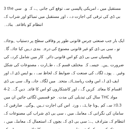
3 the مستقبل میں ، امریکی پالیسی سے توقع کی جاتی ہے کہ وہ سی
بی ڈی کی ترقی کی اجازت دے ، اور مستقبل میں تمباکو اور شراب کے
انتظام کو باقاعدہ بنائے۔
ایک بار جب صنعتی چرس قانونی طور پر وفاقی سطح پر دستیاب ہوجائے
تو ، سی بی ڈی کو غیر قانونی مصنوع کی درجہ بندی نہیں کیا جائے گا۔
پالیسیاں سی بی ڈی کو اس قانونی دائرہ کار میں شامل کرنے کی
ضرورت ہیں۔ جیسے کہ مختلف قسم کے ، طہارت ، مصنوعات کی شکل
وغیرہ۔ پودے لگانے کی صنعت کے ضوابط کے لحاظ سے ، یو ایس ڈی اے اور
ایف ڈی اے اس وقت ریاستہائے متحدہ میں لگائے جانے والے سی بی ڈی
اقسام کا معائنہ کریں گے ، اور کاشتکاروں کو اس کا فائدہ دیں گے۔ 2-4
سال کی تبدیلی کی مدت۔ جو قسمیں لگائی جائیں ان میں THC مواد
0.3٪ سے کم ہونا چاہئے ، ورنہ اس کی اجازت نہیں ہوگی۔ صارفین کے
سامان کی نگرانی کے معاملے میں ، سی بی ڈی شراب کی مصنوعات کے
انتظام کے مترادف ہے: سی بی ڈی کے بچوں کے استعمال کے معاملے میں ،