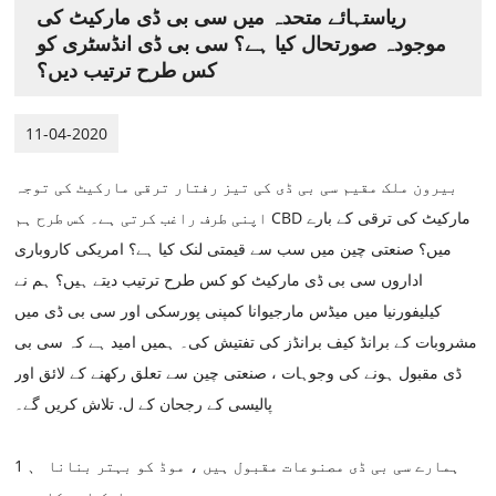
ریاستہائے متحدہ میں سی بی ڈی مارکیٹ کی
موجودہ صورتحال کیا ہے؟ سی بی ڈی انڈسٹری کو
کس طرح ترتیب دیں؟
11-04-2020
بیرون ملک مقیم سی بی ڈی کی تیز رفتار ترقی مارکیٹ کی توجہ
اپنی طرف راغب کرتی ہے۔ کس طرح ہم CBD مارکیٹ کی ترقی کے بارے
میں؟ صنعتی چین میں سب سے قیمتی لنک کیا ہے؟ امریکی کاروباری
اداروں سی بی ڈی مارکیٹ کو کس طرح ترتیب دیتے ہیں؟ ہم نے
کیلیفورنیا میں میڈس مارجیوانا کمپنی پورسکی اور سی بی ڈی میں
مشروبات کے برانڈ کیف برانڈز کی تفتیش کی۔ ہمیں امید ہے کہ سی بی
ڈی مقبول ہونے کی وجوہات ، صنعتی چین سے تعلق رکھنے کے لائق اور
پالیسی کے رجحان کے ل. تلاش کریں گے۔
1 、 ہمارے سی بی ڈی مصنوعات مقبول ہیں ، موڈ کو بہتر بنانا