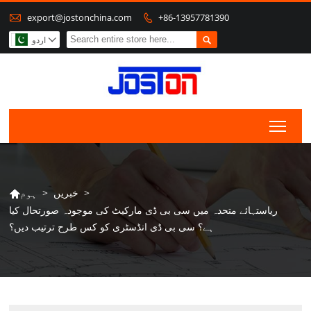

export@jostonchina.com
+86-13957781390


اردو

Togg
>
خبریں
>
ہوم

ریاستہائے متحدہ میں سی بی ڈی مارکیٹ کی موجودہ صورتحال کیا
ہے؟ سی بی ڈی انڈسٹری کو کس طرح ترتیب دیں؟